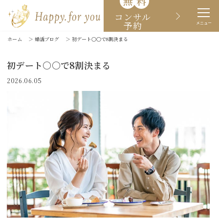
無
料
コンサル
予約
メニュー
ホーム
＞
婚活ブログ
＞
初デート○○で8割決まる
初デート○○で8割決まる
2026.06.05