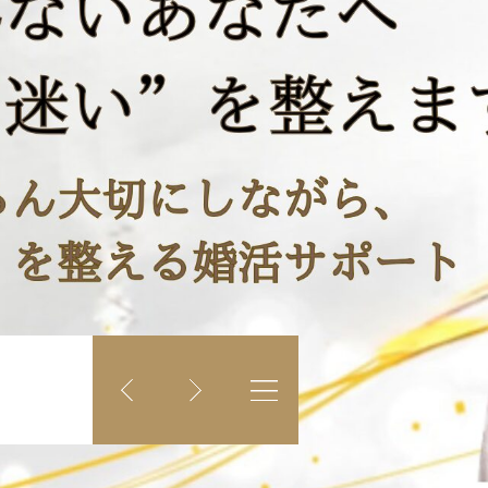
要？
活か…