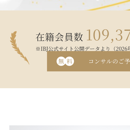
109,3
在籍会員数
※IBJ公式サイト公開データより（2026
無
料
コンサルのご予