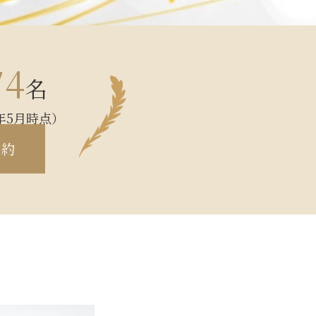
74
名
年5月時点）
約