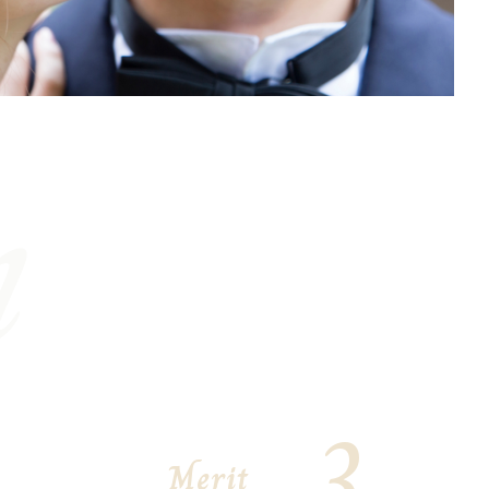
n
3
Merit