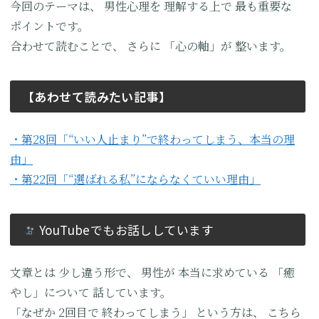
今回のテーマは、
男性心理を
理解する上で
最も重要な
ポイントです。
合わせて読むことで、
さらに
「心の軸」が
整います。
【あわせて読みたい記事】
・第28回「“いい人止まり”で終わってしまう、本当の理
由」
・第22回「“選ばれる私”にならなくていい理由」
YouTubeでもお話ししています
文章とは
少し違う形で、
男性が
本当に求めている
「癒
やし」について
話しています。
「なぜか
2回目で
終わってしまう」
という方は、
こちら