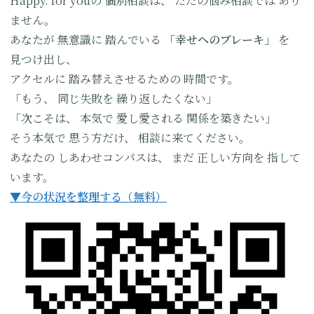
Happy. for youの
個別相談は、
ただの悩み相談では
あり
ません。
あなたが
無意識に
踏んでいる
「幸せへのブレーキ」
を
見つけ出し、
アクセルに
踏み替えさせるための
時間です。
「もう、
同じ失敗を
繰り返したくない」
「次こそは、
本気で
愛し愛される
関係を築きたい」
そう本気で
思う方だけ、
相談に来てください。
あなたの
しあわせコンパスは、
まだ
正しい方向を
指して
います。
▼今の状況を整理する（無料）