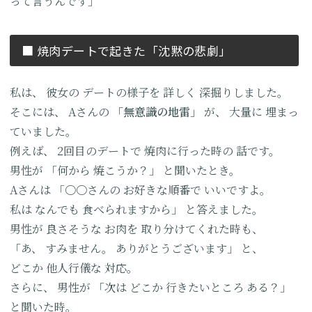
って言うんです」
■ 焼肉デートで起きた
「沈黙の悲劇」
私は、
彼女の
デートの様子を
詳しく
深掘りしました。
そこには、
Aさんの
「無意識の地雷」
が、
大量に
埋まっ
ていました。
例えば、
2回目のデートで
焼肉に行った時の
話です。
男性が
「何から
焼こうか？」
と聞いたとき。
Aさんは
「〇〇さんの
お好きな順番で
いいですよ。
私は
なんでも
食べられますから」
と答えました。
男性が
良さそうな
お肉を
取り分けてくれた時も、
「あ、
すみません。
ありがとうございます」
と、
どこか
他人行儀な
対応。
さらに、
男性が
「次は
どこか
行きたいところ
ある？」
と聞いた時。