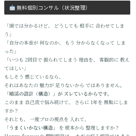
無料個別コンサル（状況整理）
「頭では分かるけど、
どうしても
相手に
合わせてしま
う」
「自分の本音が
何なのか、
もう
分からなくなって
しま
った」
「いつも
2回目で
振られてしまう
理由を、
客観的に
教え
てほしい」
もしそう
感じているなら、
それはあなたの
魅力が
足りないから
ではありません。
「婚活の設計（構造）」が
ズレているからです。
このまま
自己流で悩み続けて、
さらに
1年を
無駄にしま
すか？
それとも、
一度プロの視点を
入れて、
「うまくいかない構造」
を
根本から
整理しますか？