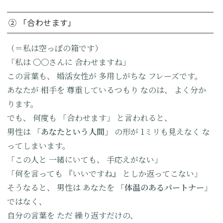
② 「合わせます」
（＝私は空っぽの箱です）
「私は
〇〇さんに
合わせますね」
この言葉も、
婚活女性が
多用しがちな
フレーズです。
あなたが
相手を
尊重しているつもり
なのは、
よく分か
ります。
でも、
何度も
「合わせます」
と言われると、
男性は
「あなたという人間」
の形が
1ミリも見えなく
な
ってしまいます。
「この人と
一緒にいても、
手応えがない」
「何を言っても
『いいですね』
としか返ってこない」
そうなると、
男性は
あなたを
「体温のある
パートナー」
ではなく、
自分の言葉を
ただ
繰り返すだけの、