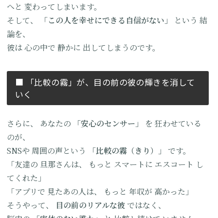
へと
変わってしまいます。
そして、
「この人を
幸せにできる
自信がない」
という
結
論を、
彼は
心の中で
静かに
出してしまうのです。
■ 「比較の霧」が、
目の前の彼の
輝きを消して
いく
さらに、
あなたの
「安心のセンサー」
を
狂わせている
のが、
SNSや
周囲の声という
「比較の霧（きり）」
です。
「友達の
旦那さんは、
もっと
スマートに
エスコート
し
てくれた」
「アプリで
見たあの人は、
もっと
年収が
高かった」
そうやって、
目の前の
リアルな彼
ではなく、