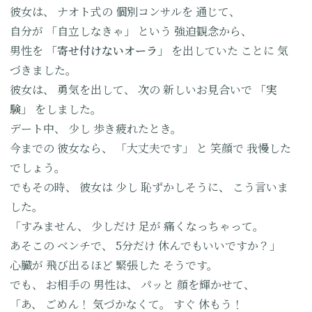
彼女は、
ナオト式の
個別コンサルを
通じて、
自分が
「自立しなきゃ」
という
強迫観念から、
男性を
「寄せ付けないオーラ」
を出していた
ことに
気
づきました。
彼女は、
勇気を出して、
次の
新しいお見合いで
「実
験」
をしました。
デート中、
少し
歩き疲れたとき。
今までの
彼女なら、
「大丈夫です」
と
笑顔で
我慢した
でしょう。
でもその時、
彼女は
少し
恥ずかしそうに、
こう言いま
した。
「すみません、
少しだけ
足が
痛くなっちゃって。
あそこの
ベンチで、
5分だけ
休んでもいいですか？」
心臓が
飛び出るほど
緊張した
そうです。
でも、
お相手の
男性は、
パッと
顔を輝かせて、
「あ、
ごめん！
気づかなくて。
すぐ
休もう！