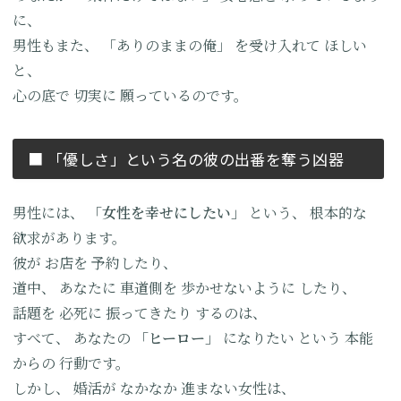
に、
男性もまた、
「ありのままの俺」
を受け入れて
ほしい
と、
心の底で
切実に
願っているのです。
■ 「優しさ」という名の
彼の出番を奪う凶器
男性には、
「女性を幸せにしたい」
という、
根本的な
欲求があります。
彼が
お店を
予約したり、
道中、
あなたに
車道側を
歩かせないように
したり、
話題を
必死に
振ってきたり
するのは、
すべて、
あなたの
「ヒーロー」
になりたい
という
本能
からの
行動です。
しかし、
婚活が
なかなか
進まない女性は、