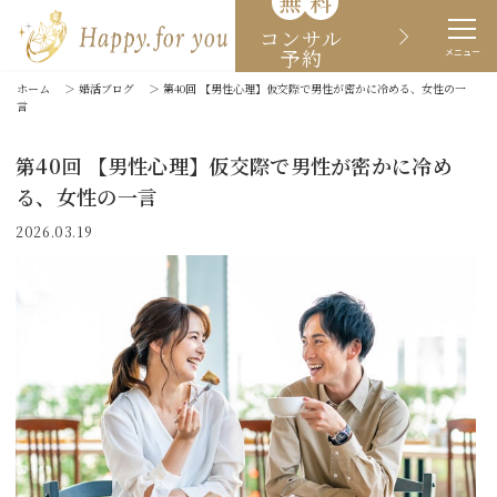
無
料
コンサル
予約
メニュー
ホーム
＞
婚活ブログ
＞
第40回 【男性心理】仮交際で男性が密かに冷める、女性の一
言
第40回 【男性心理】仮交際で男性が密かに冷め
る、女性の一言
2026.03.19