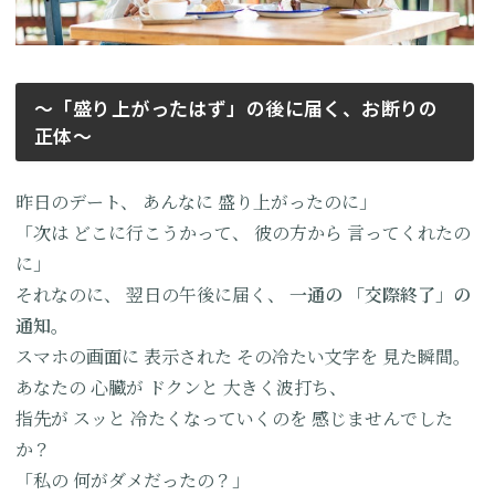
〜「盛り上がったはず」の後に届く、お断りの
正体〜
昨日のデート、
あんなに
盛り上がったのに」
「次は
どこに行こうかって、
彼の方から
言ってくれたの
に」
それなのに、
翌日の午後に届く、
一通の
「交際終了」の
通知。
スマホの画面に
表示された
その冷たい文字を
見た瞬間。
あなたの
心臓が
ドクンと
大きく波打ち、
指先が
スッと
冷たくなっていくのを
感じませんでした
か？
「私の
何がダメだったの？」