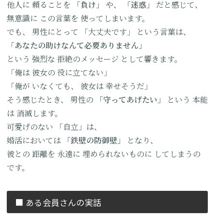
他人に
頼ることを
「負け」
や、
「迷惑」
だと感じて、
無意識に
この言葉を
使ってしまいます。
でも、
男性にとって
「大丈夫です」
という言葉は、
「あなたの
助けなんて
必要ありません」
という
強烈な
拒絶のメッセージ
として響きます。
「俺は
彼女の
役に立てない」
「俺が
いなくても、
彼女は
幸せそうだ」
そう感じたとき、
男性の
「守ってあげたい」
という
本能
は
消滅します。
可愛げのない
「自立」は、
婚活においては
「鉄壁の防御壁」
となり、
彼との
距離を
永遠に
埋められないものに
してしまうの
です。
■ ある会員さんの実話