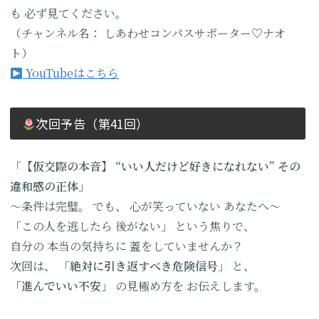
も
必ず見てください。
（チャンネル名：
しあわせコンパスサポーター♡ナオ
ト）
YouTubeはこちら
次回予告（第41回）
「【仮交際の本音】
“いい人だけど
好きになれない”
その
違和感の正体」
〜条件は完璧。
でも、
心が笑っていない
あなたへ〜
「この人を逃したら
後がない」
という焦りで、
自分の
本当の気持ちに
蓋をしていませんか？
次回は、
「絶対に引き返すべき
危険信号」
と、
「進んでいい不安」
の見極め方を
お伝えします。