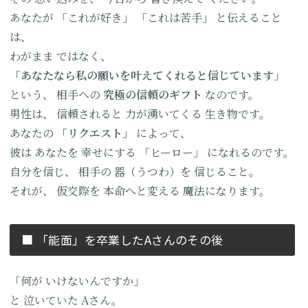
あなたが
「これが好き」
「これは苦手」
と伝えること
は、
わがまま
ではなく、
「あなたなら
私の願いを
叶えてくれると
信じています」
という、
相手への
究極の信頼のギフト
なのです。
男性は、
信頼されると
力が湧いてくる
生き物です。
あなたの
「リクエスト」
によって、
彼は
あなたを
幸せにする
「ヒーロー」
になれるのです。
自分を信じ、
相手の
器（うつわ）を
信じること。
それが、
仮交際を
本命へと変える
魔法になります。
■ 「能面」を卒業した
Aさんのその後
「何が
いけないんですか」
と
泣いていた
Aさん。