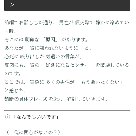
ン
前編でお話しした通り、
男性が
仮交際で
静かに冷めてい
く時、
そこには
明確な
「原因」
があります。
あなたが
「彼に嫌われないように」
と、
必死に
絞り出した
気遣いの言葉が、
皮肉にも、
彼の
「好きになるセンサー」
を破壊している
のです。
ここでは、
実際に
多くの男性が
「もう会いたくない」
と感じた、
禁断の
具体フレーズ
を3つ、
解剖していきます。
① 「なんでもいいです」
（＝俺に関心がないの？）