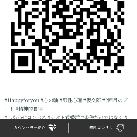
#Happyforyou #心の軸
#男性心理 #仮交際
#2回目のデ
ート #精神的自律
#しあわせコンパス
#ナオト式婚活
#条件だけではなく
#
愛されるリクエスト
カウンセラー紹介
無料コンサル