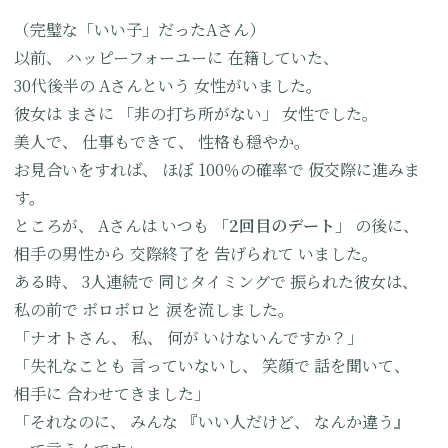
（完璧な「いい子」だったAさん）
以前、
ハッピーフォーユーに
在籍していた、
30代後半の
Aさんという
女性がいました。
彼女は
まさに
「非の打ち所がない」
女性でした。
美人で、
仕事もできて、
性格も穏やか。
お見合いをすれば、
ほぼ
100％の確率で
仮交際に進みま
す。
ところが、
Aさんは
いつも
「2回目のデート」
の後に、
相手の男性から
交際終了を
告げられて
いました。
ある時、
3人連続で
同じタイミングで
振られた彼女は、
私の前で
ボロボロと
涙を流しました。
「ナオトさん、
私、
何が
いけないんですか？」
「失礼なことも
言っていないし、
笑顔で
話を聞いて、
相手に
合わせてきました」
「それなのに、
みんな
『いい人だけど、
なんか違う』