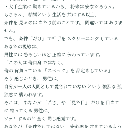
・大手企業に
勤めているから、
将来は
安泰だろうか。
もちろん、
結婚という
生活を
共にする以上、
条件を
見るのは
当たり前のことです。
間違いでは
ありま
せん。
でも、
条件「だけ」
で相手を
スクリーニング
している
あなたの視線は、
男性には
恐ろしいほど
正確に
伝わっています。
「この人は
俺自身
ではなく、
俺の
背負っている
『スペック』を
品定めしている」
そう
感じたとき、
男性は、
自分が
一人の人間
として
愛されていない
という
強烈な
孤
独感に
襲われます。
それは、
あなたが
「若さ」や
「見た目」
だけを
目当て
に
寄ってくる
男性に、
ゾッとするのと
全く
同じ感覚です。
あなたが
「条件だけではない」
安心感を
求めているよう