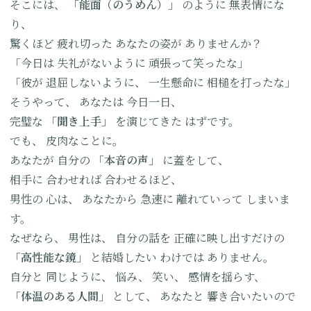
そこには、
「能面（のうめん）」
のように
無表情にな
り、
驚くほど
疲れ切った
あなたの姿が
ありませんか？
「今日は
失礼がないように
頑張って笑ったな」
「彼が
退屈しないように、
一生懸命に
相槌を打ったな」
そうやって、
あなたは
今日一日、
完璧な
「聞き上手」
を演じてきた
はずです。
でも、
皮肉なことに。
あなたが
自分の
「本音の声」
に蓋をして、
相手に
合わせれば
合わせるほど、
男性の
心は、
あなたから
急速に
離れていって
しまいま
す。
なぜなら、
男性は、
自分の話を
正確に映し出すだけの
「高性能な鏡」
と結婚したい
わけでは
ありません。
自分と
同じように、
悩み、
笑い、
感情を揺らす、
「体温のある人間」
として、
あなたと
響き合いたいので