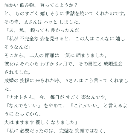
温かい
飲み物、
買ってこようか？」
と、
ものすごく
嬉しそうに
世話を焼いて
くれたのです。
その時、
Aさんは
ハッと
しました。
「あ、
私、
頼っても
良かったんだ」
「私が
不完全な
姿を見せると、
この人は
こんなに
嬉し
そうなんだ」
そこから、
二人の
距離は
一気に
縮まりました。
彼女は
それから
わずか
3ヶ月で、
その男性と
成婚退会
されました。
成婚の
挨拶に
来られた時、
Aさんは
こう言って
くれまし
た。
「ナオトさん、
今、
毎日が
すごく
楽なんです。
『なんでもいい』
をやめて、
『これがいい』
と言えるよ
うに
なってから、
夫は
ますます
優しく
なりました」
「私に
必要だったのは、
完璧な
笑顔ではなく、