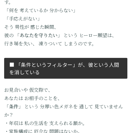
す。
「何を
考えているか
分からない」
「手応えがない」
そう
男性が
感じた瞬間、
彼の
「あなたを守りたい」
という
ヒーロー願望は、
行き場を失い、
凍りついて
しまうのです。
■ 「条件というフィルター」が、
彼という人間
を消している
お見合いや
仮交際で、
あなたは
お相手のことを、
「条件」
という
分厚い色メガネを
通して
見ていません
か？
・年収は
私の生活を
支えられる額か。
・家族構成に
厄介な
問題はないか。