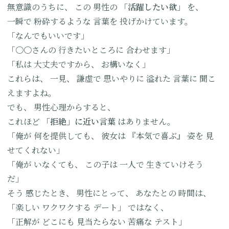
無意識のうちに、
この
男性の
「活躍したい欲」
を、
一瞬で
粉砕するような
言葉を
投げかけています。
「なんでもいいです」
「〇〇さんの
行きたいところに
合わせます」
「私は
大丈夫ですから、
お構いなく」
これらは、
一見、
謙虚で
思いやりに
溢れた
言葉に
聞こ
えますよね。
でも、
男性心理からすると、
これほど
「拒絶」に近い
言葉
はありません。
「俺が
何を提供しても、
彼女は
『本気で喜ぶ』
姿を
見
せてくれない」
「俺が
いなくても、
この子は
一人で
生きていけそう
だ」
そう
感じたとき、
男性にとって、
あなたとの
時間は、
「楽しい
ワクワクする
デート」
ではなく、
「正解が
どこにも
見当たらない
苦痛な
テスト」