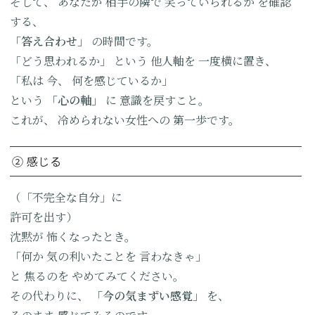
そして、
あなたが
相手の隣で
笑っていられるか
を確認
する、
「答え合わせ」
の時間です。
「どう思われるか」
という
他人軸を
一度横に置き、
「私は
今、
何を感じているか」
という
「心の軸」
に
意識を戻すこと。
これが、
冷められない女性への
第一歩です。
② 感じる
（「不完全な自分」に
許可を出す）
沈黙が
怖くなったとき。
「何か
気の利いたことを
言わなきゃ」
と
焦るのを
やめてみてください。
その代わりに、
「今の
気まずい感覚」
を、