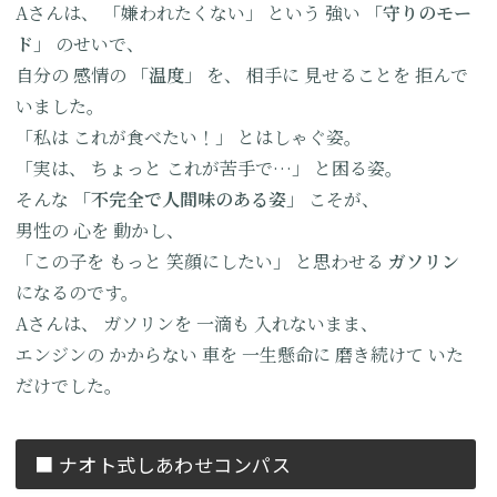
Aさんは、
「嫌われたくない」
という
強い
「守りのモー
ド」
のせいで、
自分の
感情の
「温度」
を、
相手に
見せることを
拒んで
いました。
「私は
これが食べたい！」
とはしゃぐ姿。
「実は、
ちょっと
これが苦手で…」
と困る姿。
そんな
「不完全で
人間味のある姿」
こそが、
男性の
心を
動かし、
「この子を
もっと
笑顔にしたい」
と思わせる
ガソリン
になるのです。
Aさんは、
ガソリンを
一滴も
入れないまま、
エンジンの
かからない
車を
一生懸命に
磨き続けて
いた
だけでした。
■ ナオト式しあわせコンパス