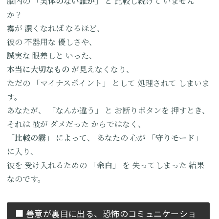
脳内の
「実体のない誰か」
と
比較し続けて
いません
か？
霧が
濃くなれば
なるほど、
彼の
不器用な
優しさや、
誠実な
眼差しと
いった、
本当に
大切なもの
が見えなくなり、
ただの
「マイナスポイント」
として
処理されて
しまいま
す。
あなたが、
「なんか違う」
と
お断りボタンを
押すとき、
それは
彼が
ダメだった
からではなく、
「比較の霧」
によって、
あなたの
心が
「守りモード」
に入り、
彼を
受け入れるための
「余白」
を
失ってしまった
結果
なのです。
■ 善意が裏目に出る、
恐怖のコミュニケーショ