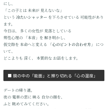
にし、
「この子とは
未来が
見えないな」
という
冷たいシャッター
を下ろさせている
可能性があり
ます。
今日は、
多くの女性が
見落としている
男性心理の
「本音」を
解き明かし、
仮交際を
本命へと変える
「心のピントの合わせ方」
につ
いて、
どこよりも
深く、
本質的な
お話をします。
■ 鏡の中の「能面」と
擦り切れる「心の温度」
デートの帰り道。
夜の
電車の窓に
映る
自分の顔を、
ふと
眺めてみてください。