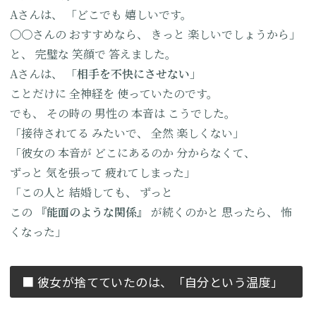
Aさんは、
「どこでも
嬉しいです。
〇〇さんの
おすすめなら、
きっと
楽しいでしょうから」
と、
完璧な
笑顔で
答えました。
Aさんは、
「相手を
不快にさせない」
ことだけに
全神経を
使っていたのです。
でも、
その時の
男性の
本音は
こうでした。
「接待されてる
みたいで、
全然
楽しくない」
「彼女の
本音が
どこにあるのか
分からなくて、
ずっと
気を張って
疲れてしまった」
「この人と
結婚しても、
ずっと
この
『能面のような関係』
が続くのかと
思ったら、
怖
くなった」
■ 彼女が捨てていたのは、
「自分という温度」