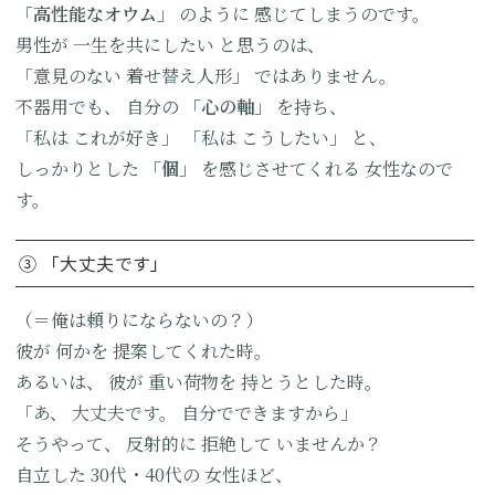
「高性能な
オウム」
のように
感じてしまうのです。
男性が
一生を共にしたい
と思うのは、
「意見のない
着せ替え人形」
ではありません。
不器用でも、
自分の
「心の軸」
を持ち、
「私は
これが好き」
「私は
こうしたい」
と、
しっかりとした
「個」
を感じさせてくれる
女性なので
す。
③ 「大丈夫です」
（＝俺は頼りにならないの？）
彼が
何かを
提案してくれた時。
あるいは、
彼が
重い荷物を
持とうとした時。
「あ、
大丈夫です。
自分でできますから」
そうやって、
反射的に
拒絶して
いませんか？
自立した
30代・40代の
女性ほど、