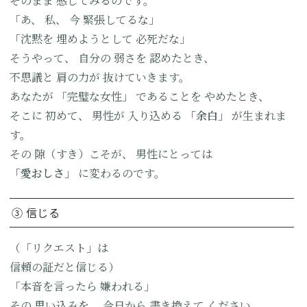
そのまま
感じてみるのです。
「あ、
私、
今
緊張してるな」
「沈黙を
埋めようとして
必死だな」
そうやって、
自分の
弱さを
認めたとき、
不思議と
肩の力が
抜けていきます。
あなたが
「完璧な女性」
であることを
やめたとき、
そこに
初めて、
男性が
入り込める
「余白」
が生まれま
す。
その
隙（すき）こそが、
男性にとっては
「愛おしさ」
に変わるのです。
③ 信じる
（「リクエスト」は
信頼の証だと信じる）
「本音を言ったら
嫌われる」
その
思い込みを、
今日から
書き換えて
ください。