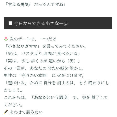
『甘える勇気』
だったんですね」
■ 今日からできる小さな一歩
次のデートで、
一つだけ
「小さなワガママ」
を言ってみてください。
「実は、
パスタより
お肉が
食べたいな」
「実は、
少し
歩くのが
速いかも（笑）」
その一言が、
あなたの
冷たい鎧を
溶かし、
男性の
「守りたい本能」
に
火をつけます。
「選ばれる」
ために
自分を
消すのは、
もう
終わりにし
ましょう。
これからは、
「あなたという温度」
で、
彼を
魅了して
ください。
あわせて読みたい