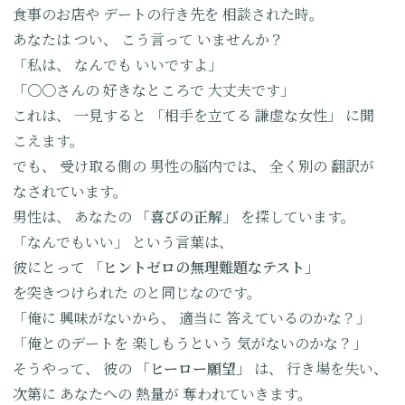
食事のお店や
デートの行き先を
相談された時。
あなたは
つい、
こう言って
いませんか？
「私は、
なんでも
いいですよ」
「〇〇さんの
好きなところで
大丈夫です」
これは、
一見すると
「相手を立てる
謙虚な女性」
に聞
こえます。
でも、
受け取る側の
男性の脳内では、
全く別の
翻訳が
なされています。
男性は、
あなたの
「喜びの正解」
を探しています。
「なんでもいい」
という言葉は、
彼にとって
「ヒントゼロの
無理難題なテスト」
を突きつけられた
のと同じなのです。
「俺に
興味がないから、
適当に
答えているのかな？」
「俺とのデートを
楽しもうという
気がないのかな？」
そうやって、
彼の
「ヒーロー願望」
は、
行き場を失い、
次第に
あなたへの
熱量が
奪われていきます。