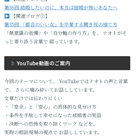
第36回 結婚したいのに、本当は結婚が怖いあなたへ
【関連ブログ②】
第35回 「都合のいい女」を卒業する聞き役の捨て方
「無意識の我慢」や「自分軸の作り方」を、
ナオトがそ
っと寄り添う言葉で
綴っています。
YouTube動画のご案内
今回のテーマについて、
YouTubeではナオトの声と言葉
で、
さらに噛み砕いてお話ししています。
文章だけでは伝わりにくい
・「安全」と「安心」の具体的な見分け方
・条件を手放して幸せになった成婚者の実話
・決断への恐怖を取り除くワーク
などを、
実際の相談現場の視点で
お話ししています。