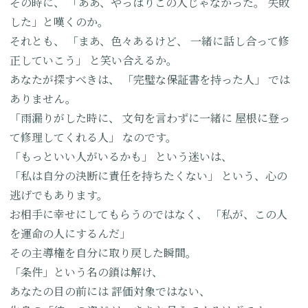
その時に、
「ああ、やっぱりこの人じゃなかった。
失敗
した」と嘆くのか。
それとも、
「まあ、色々あるけど、
一緒に話し合って修
正していこう」
と笑い合えるか。
あなたが探すべきは、
「完璧な保証書を持った人」
では
ありません。
「雨漏りがした時に、
文句を言わずに一緒に
屋根に登っ
て修理してくれる人」
なのです。
「もっといい人がいるかも」
という迷いは、
「私は自分の決断に責任を持ちたくない」
という、心の
逃げでもあります。
お相手に幸せにしてもらうのではなく、
「私が、この人
を運命の人にするんだ」
その主導権を自分に取り戻した瞬間。
「条件」という名の鎖は解け、
あなたの目の前には
評価対象ではない、