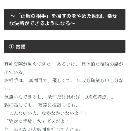
～「正解の相手」を探すのをやめた瞬間、幸せ
な決断ができるようになる～
① 冒頭
真剣交際が見えてきた。
あるいは、
具体的な結婚の話が
出ている。
お相手は、
真面目で、優しくて、
年収も職業も申し分な
い。
気遣いもできるし、
条件だけ見れば「100点満点」。
親に話しても、
友達に相談しても、
「こんないい人、なかなかいないよ！」
「絶対に手放しちゃダメだよ！」
と、みんなが太鼓判を押してくれる。