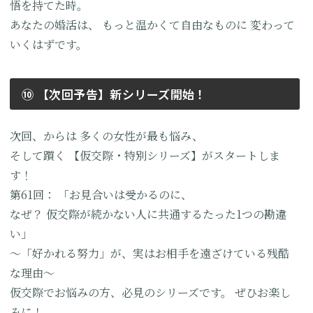
悟を持てた時。
あなたの婚活は、
もっと温かくて自由なものに
変わって
いくはずです。
⑩ 【次回予告】新シリーズ開始！
次回、からは
多くの女性が最も悩み、
そして躓く
【仮交際・特別シリーズ】がスタートしま
す！
第61回：
「お見合いは受かるのに、
なぜ？ 仮交際が続かない人に共通するたった1つの勘違
い」
～「好かれる努力」が、実はお相手を遠ざけている残酷
な理由～
仮交際でお悩みの方、必見のシリーズです。
ぜひお楽し
みに！