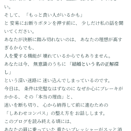
い。
そして、
「もっと良い人がいるかも」
と
安易にお断りボタンを押す前に、
少しだけ私の話を聞
いてください。
あなたが決断に踏み切れないのは、
あなたの理想が高す
ぎるからでも、
人を愛する機能が
壊れているからでもありません。
あなたは今、
無意識のうちに
「結婚という名の正解探
し」
という深い迷路に
迷い込んでしまっているのです。
今日は、
条件は完璧なはずなのに
なぜか心にブレーキが
かかる、
その「本当の理由」と、
迷いを断ち切り、
心から納得して前に進むための
「しあわせコンパス」の整え方を
お話しします。
このブログを読み終える頃には、
あなたの肩に乗っていた
重たいプレッシャーがスッと消