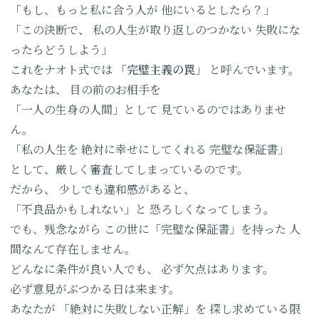
「もし、もっと私に合う人が
他にいるとしたら？」
「この決断で、
私の人生が取り返しのつかない
失敗にな
ったらどうしよう」
これをナオト式では
「完璧主義の罠」
と呼んでいます。
あなたは、
目の前のお相手を
「一人の生身の人間」として
見ているのではありませ
ん。
「私の人生を
絶対に幸せにしてくれる
完璧な保証書」
として、厳しく審査してしまっているのです。
だから、
少しでも違和感があると、
「不良品かもしれない」と
恐ろしくなってしまう。
でも、残念ながら
この世に「完璧な保証書」を持った
人
間なんて存在しません。
どんなに条件が良い人でも、
必ず欠点はあります。
必ず意見がぶつかる日は来ます。
あなたが
「絶対に失敗しない正解」を
探し求めている限