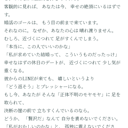
客観的に見れば、
あなたは今、
幸せの絶頂にいるはずで
す。
婚活のゴールは、
もう目の前まで来ています。
それなのに。
なぜか、あなたの心は
晴れ渡りません。
むしろ、近づくにつれて
足がすくんでしまう。
「本当に、この人でいいのかな」
「私が求めていた結婚って、
こういうものだったっけ」
幸せなはずの休日のデートが、
近づくにつれて
少し気が
重くなる。
彼からのLINEが来ても、
嬉しいというより
「どう返そう」とプレッシャーになる。
もし今、あなたが
そんな「正体不明のモヤモヤ」に
足を
取られて、
決断の崖の前で
立ちすくんでいるのなら。
どうか、
「贅沢だ」なんて
自分を責めないでください。
「私がおかしいのかな」と、
孤独に震えないでくださ