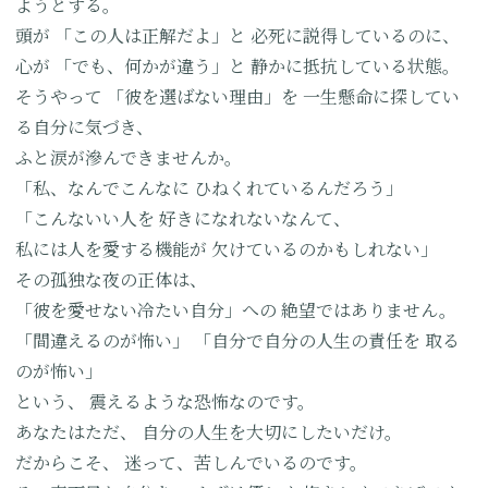
ようとする。
頭が
「この人は正解だよ」と
必死に説得しているのに、
心が
「でも、何かが違う」と
静かに抵抗している状態。
そうやって
「彼を選ばない理由」を
一生懸命に探してい
る自分に気づき、
ふと涙が滲んできませんか。
「私、なんでこんなに
ひねくれているんだろう」
「こんないい人を
好きになれないなんて、
私には人を愛する機能が
欠けているのかもしれない」
その孤独な夜の正体は、
「彼を愛せない冷たい自分」への
絶望ではありません。
「間違えるのが怖い」
「自分で自分の人生の責任を
取る
のが怖い」
という、
震えるような恐怖なのです。
あなたはただ、
自分の人生を大切にしたいだけ。
だからこそ、
迷って、苦しんでいるのです。