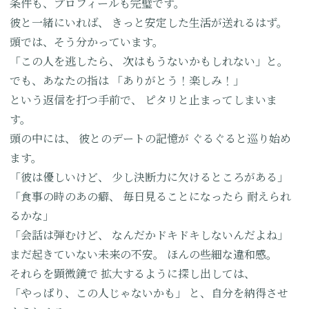
条件も、プロフィールも完璧です。
彼と一緒にいれば、
きっと安定した生活が送れるはず。
頭では、そう分かっています。
「この人を逃したら、
次はもうないかもしれない」と。
でも、あなたの指は
「ありがとう！楽しみ！」
という返信を打つ手前で、
ピタリと止まってしまいま
す。
頭の中には、
彼とのデートの記憶が
ぐるぐると巡り始め
ます。
「彼は優しいけど、
少し決断力に欠けるところがある」
「食事の時のあの癖、
毎日見ることになったら
耐えられ
るかな」
「会話は弾むけど、
なんだかドキドキしないんだよね」
まだ起きていない未来の不安。
ほんの些細な違和感。
それらを顕微鏡で
拡大するように探し出しては、
「やっぱり、この人じゃないかも」
と、自分を納得させ