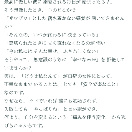
最高に優しい彼に
溺愛される毎日が
始まったら？」
そう想像したとき、
心のどこかで
「ザワザワ」とした
落ち着かない感覚
が
湧いてきません
か？
「そんなの、
いつか終わるに
決まっている」
「裏切られたときに
立ち直れなくなるのが
怖い」
「今の私には
そんな幸せ、
ふさわしくない」
そうやって、
無意識のうちに
「幸せな未来」を
拒絶して
いませんか？
実は、
「どうせ私なんて」
が口癖の女性にとって、
不幸なままで
いることは、
とても
「安全で楽なこと」
なのです。
なぜなら、
不幸でいれば
誰にも嫉妬されず、
失敗しても
「やっぱりね」
と言い訳ができ、
何より、
自分を変えるという
「痛みを伴う変化」
から逃
げられるからです。