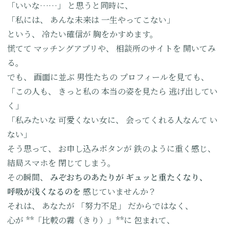
「いいな……」
と思うと同時に、
「私には、
あんな未来は
一生やってこない」
という、
冷たい確信が
胸をかすめます。
慌てて
マッチングアプリや、
相談所のサイトを
開いてみ
る。
でも、
画面に並ぶ
男性たちの
プロフィールを見ても、
「この人も、
きっと私の
本当の姿を見たら
逃げ出してい
く」
「私みたいな
可愛くない女に、
会ってくれる人なんて
い
ない」
そう思って、
お申し込みボタンが
鉄のように重く感じ、
結局スマホを
閉じてしまう。
その瞬間、
みぞおちのあたりが
ギュッと重たくなり、
呼吸が浅くなるのを
感じていませんか？
それは、
あなたが
「努力不足」
だからではなく、
心が
**「比較の霧（きり）」**に
包まれて、