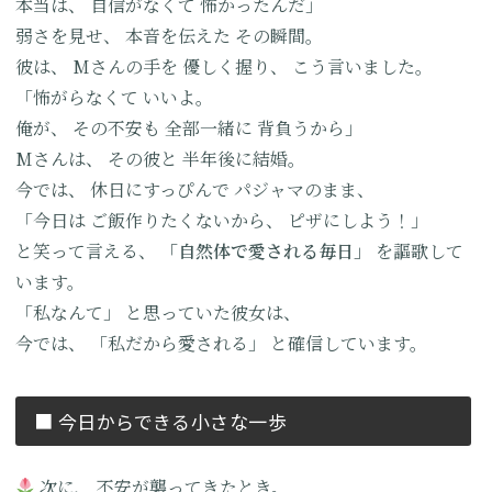
本当は、
自信がなくて
怖かったんだ」
弱さを見せ、
本音を伝えた
その瞬間。
彼は、
Mさんの手を
優しく握り、
こう言いました。
「怖がらなくて
いいよ。
俺が、
その不安も
全部一緒に
背負うから」
Mさんは、
その彼と
半年後に結婚。
今では、
休日にすっぴんで
パジャマのまま、
「今日は
ご飯作りたくないから、
ピザにしよう！」
と笑って言える、
「自然体で愛される毎日」
を謳歌して
います。
「私なんて」
と思っていた彼女は、
今では、
「私だから愛される」
と確信しています。
■ 今日からできる小さな一歩
次に、
不安が襲ってきたとき。