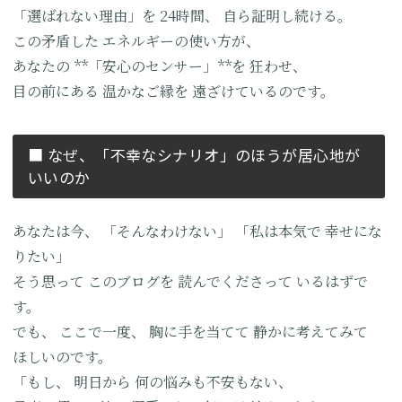
「選ばれない理由」を
24時間、
自ら証明し続ける。
この矛盾した
エネルギーの使い方が、
あなたの
**「安心のセンサー」**を
狂わせ、
目の前にある
温かなご縁を
遠ざけているのです。
■ なぜ、
「不幸なシナリオ」のほうが
居心地が
いいのか
あなたは今、
「そんなわけない」
「私は本気で
幸せにな
りたい」
そう思って
このブログを
読んでくださって
いるはずで
す。
でも、
ここで一度、
胸に手を当てて
静かに考えてみて
ほしいのです。
「もし、
明日から
何の悩みも不安もない、