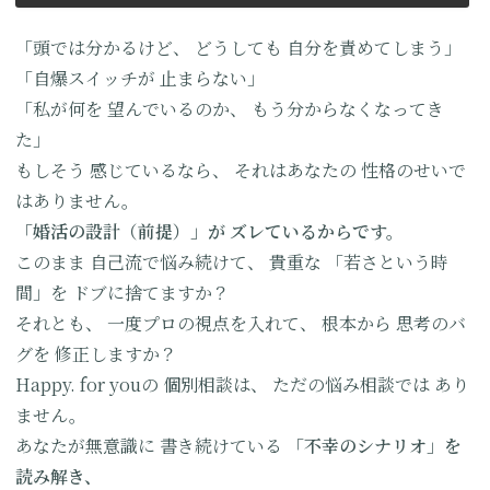
「頭では分かるけど、
どうしても
自分を責めてしまう」
「自爆スイッチが
止まらない」
「私が何を
望んでいるのか、
もう分からなくなってき
た」
もしそう
感じているなら、
それはあなたの
性格のせいで
はありません。
「婚活の設計（前提）」が
ズレているからです。
このまま
自己流で悩み続けて、
貴重な
「若さという時
間」を
ドブに捨てますか？
それとも、
一度プロの視点を入れて、
根本から
思考のバ
グを
修正しますか？
Happy. for youの
個別相談は、
ただの悩み相談では
あり
ません。
あなたが無意識に
書き続けている
「不幸のシナリオ」を
読み解き、