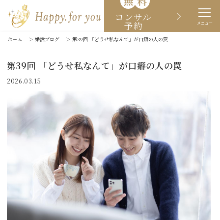
無
料
コンサル
予約
メニュー
ホーム
＞
婚活ブログ
＞
第39回 「どうせ私なんて」が口癖の人の罠
第39回 「どうせ私なんて」が口癖の人の罠
2026.03.15