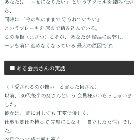
あなたは
「幸せになりたい」
というアクセルを
踏みなが
ら、
同時に
「今の私のままで
守られていたい」
というブレーキを
床まで踏み込んでいる。
この摩擦（まさつ）こそが、
あなたが
婚活に疲弊し、
一歩も前に
進めなくなっている
最大の原因です。
■ ある会員さんの実話
（「愛されるのが怖い」と言ったMさん）
以前、
30代後半のMさんという
会員様がいらっしゃいま
した。
彼女は、
誰に対しても
丁寧で優しく、
仕事も責任を持って
完璧にこなす
「自立した女性」でし
た。
お見合いの
成立率も高く、