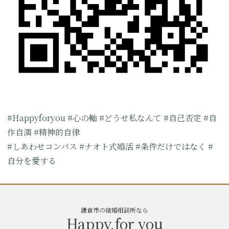
#Happyforyou #心の軸
#どうせ私なんて #自己否定
#自
作自演 #精神的自律
#しあわせコンパス
#ナオト式婚活
#条件だけではなく
#
自分を愛する
鎌倉市の結婚相談所なら
Happy.for you