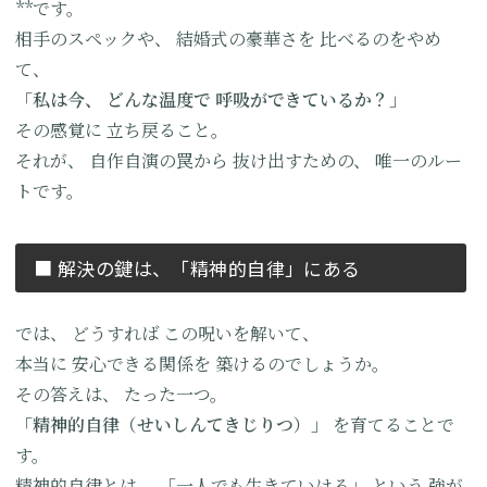
**です。
相手のスペックや、
結婚式の豪華さを
比べるのをやめ
て、
「私は今、
どんな温度で
呼吸ができているか？」
その感覚に
立ち戻ること。
それが、
自作自演の罠から
抜け出すための、
唯一のルー
トです。
■ 解決の鍵は、
「精神的自律」にある
では、
どうすれば
この呪いを解いて、
本当に
安心できる関係を
築けるのでしょうか。
その答えは、
たった一つ。
「精神的自律（せいしんてきじりつ）」
を育てることで
す。
精神的自律とは、
「一人でも生きていける」
という
強が