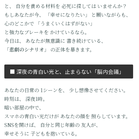
と、
自分を責める材料を
必死に探しては
いませんか？
もしあなたが今、
「幸せになりたい」
と願いながらも、
心のどこかで
「うまくいくはずがない」
と強力なブレーキを
かけているなら。
今日は、
あなたが無意識に
書き続けている、
「悲劇のシナリオ」
の正体を暴きます。
■ 深夜の青白い光と、
止まらない「脳内会議」
あなたの日常の
1シーンを、
少し想像させてください。
時刻は、
深夜1時。
暗い部屋の中で、
スマホの青白い光だけが
あなたの顔を
照らしています。
SNSを開けば、
自分と同じ年齢の
友人が、
幸せそうに
子どもを抱いている。