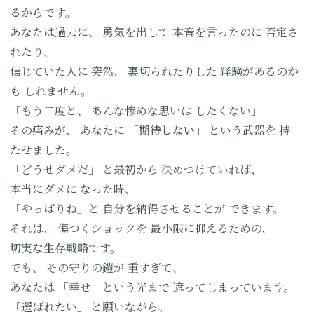
るからです。
あなたは過去に、
勇気を出して
本音を言ったのに
否定さ
れたり、
信じていた人に
突然、
裏切られたりした
経験があるのか
も
しれません。
「もう二度と、
あんな惨めな思いは
したくない」
その痛みが、
あなたに
「期待しない」
という武器を
持
たせました。
「どうせダメだ」
と最初から
決めつけていれば、
本当にダメに
なった時、
「やっぱりね」と
自分を納得させることが
できます。
それは、
傷つくショックを
最小限に抑えるための、
切実な生存戦略
です。
でも、
その守りの鎧が
重すぎて、
あなたは
「幸せ」という光まで
遮ってしまっています。
「選ばれたい」
と願いながら、