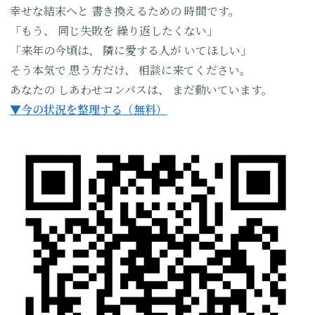
幸せな結末へと
書き換えるための
時間です。
「もう、
同じ失敗を
繰り返したくない」
「来年の今頃は、
隣に愛する人が
いてほしい」
そう本気で
思う方だけ、
相談に来てください。
あなたの
しあわせコンパスは、
まだ動いています。
▼今の状況を整理する（無料）