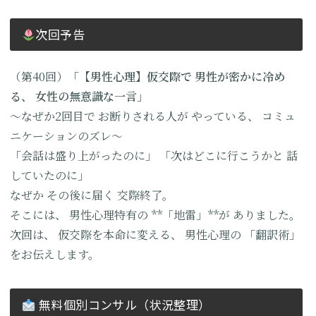
次回予告
（第40回）
「【男性心理】仮交際で
男性が密かに冷め
る、
女性の無意識な一言」
〜なぜか2回目で
お断りされる人が
やっている、
コミュ
ニケーションのズレ〜
「会話は盛り上がったのに」
「次はどこに行こうかと
話
していたのに」
なぜか
その後に届く
交際終了。
そこには、
男性心理特有の
**「地雷」**が
ありました。
次回は、
仮交際を本命に変える、
男性心理の
「翻訳術」
をお伝えします。
無料個別コンサル（状況整理）