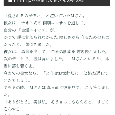
■ 自作自演を卒業した
Mさんのその後
「愛されるのが怖い」
と泣いていたMさん。
彼女は、
ナオト式の
個別コンサルを通じて、
自分の
「自爆スイッチ」が、
かつて
親に甘えられなかった
寂しさから
守るためのもの
だったと、
気づきました。
彼女は、
勇気を出して、
自分の脚本を
書き換えました。
次のデートで、
彼は言いました。
「Mさんといると、
本
当に落ち着くよ」
今までの彼女なら、
「どうせお世辞だわ」
と跳ね返して
いたでしょう。
でもその時、
Mさんは
真っ直ぐ彼を見て、
こう答えまし
た。
「ありがとう。
実は私、
そう言ってもらえると、
すごく
安心する。