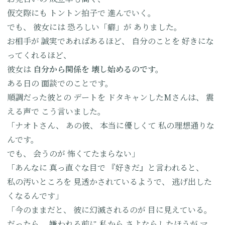
仮交際にも
トントン拍子で
進んでいく。
でも、
彼女には
恐ろしい「癖」が
ありました。
お相手が
誠実であればあるほど、
自分のことを
好きにな
ってくれるほど、
彼女は
自分から関係を
壊し始めるのです。
ある日の
面談でのことです。
順調だった彼との
デートを
ドタキャンしたMさんは、
震
える声で
こう言いました。
「ナオトさん、
あの彼、
本当に優しくて
私の理想通りな
んです。
でも、
会うのが
怖くてたまらない」
「あんなに
真っ直ぐな目で
『好きだ』と言われると、
私の汚いところを
見透かされているようで、
逃げ出した
くなるんです」
「今のままだと、
彼に幻滅されるのが
目に見えている。
だったら、
嫌われる前に
私から
さよならしたほうが
マ