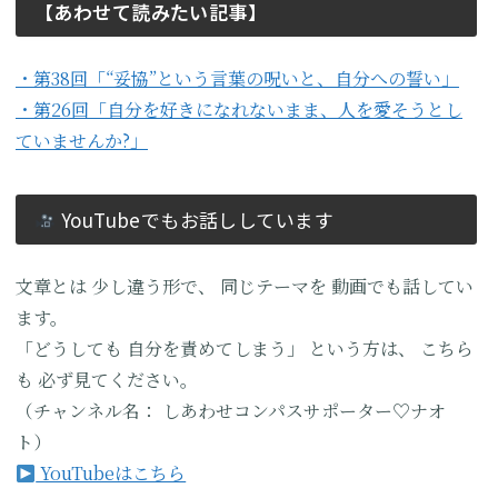
【あわせて読みたい記事】
・第38回「“妥協”という言葉の呪いと、自分への誓い」
・第26回「自分を好きになれないまま、人を愛そうとし
ていませんか?」
YouTubeでもお話ししています
文章とは
少し違う形で、
同じテーマを
動画でも話してい
ます。
「どうしても
自分を責めてしまう」
という方は、
こちら
も
必ず見てください。
（チャンネル名：
しあわせコンパスサポーター♡ナオ
ト）
YouTubeはこちら