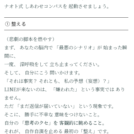
ナオト式
しあわせコンパスを
起動させましょう。
① 整える
（悲劇の脚本を燃やす）
まず、
あなたの脳内で
「最悪のシナリオ」が
始まった瞬
間に、
一度、
深呼吸をして
立ち止まってください。
そして、
自分にこう
問いかけます。
「それは事実？
それとも、
私の予想（妄想）？」
LINEが来ないのは、
「嫌われた」
という事実では
あり
ません。
ただ
「まだ返信が届いていない」
という現象です。
そこに、
勝手に不幸な
意味をつけないこと。
自分の
「思考のクセ」を
客観的に眺めること。
それが、
自作自演を止める
最初の「整え」です。