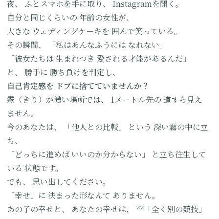
夜、
ふとスマホを手に取り、
Instagramを開く。
自分と同じくらいの
年齢の女性が、
大きな
ウェディングケーキを
囲んで笑っている。
その瞬間、
「私はあんなふうには
なれない」
「彼女たちは
生まれつき
愛される才能があるんだ」
と、
勝手に
勝ち負けを判定し、
自己肯定感を
ドブに捨てていませんか？
霧（きり）が濃い場所では、
1メートル先の
道すら見え
ません。
今のあなたは、
「他人との比較」
という
深い霧の中に立
ち、
「どっちに進めば
いいのか分からない」
と立ち往生して
いる
状態です。
でも、
思い出してください。
「幸せ」に
決まった形なんて
ありません。
あの子の幸せと、
あなたの幸せは、
**「全く別の競技」