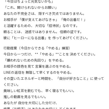
「今日はちょっと元気ないかも」
「これ、開けられないからお願い」
あなたの不完全さは、 隠すべき欠点ではありません。
お相手が 「僕が支えてあげなきゃ」 「俺の出番だ！」
と活躍するための、 大切な「招待状」なのです。
頼ることは、 迷惑ではありません。 信頼の証です。
彼に「ヒーローになる出番」を 作ってあげてください。
行動提案（今日からできる「やめる」練習）
今日から一つだけ、 **「やめる」**ことを 決めてください。
「嫌われないための先回り」 をやめる。
お相手の顔色を見て 言葉を選ぶのをやめる。
LINEの返信を 無理して早くするのをやめる。
その空いたエネルギーと時間を、 「自分が好きなこと」に 使って
ください。
美味しい紅茶を飲むでも、 早く寝るでもいい。
推しの動画を見るでもいい。
あなたが 自分を大切にした分だけ、
世界（お相手）は あなたを大切にしてくれます。