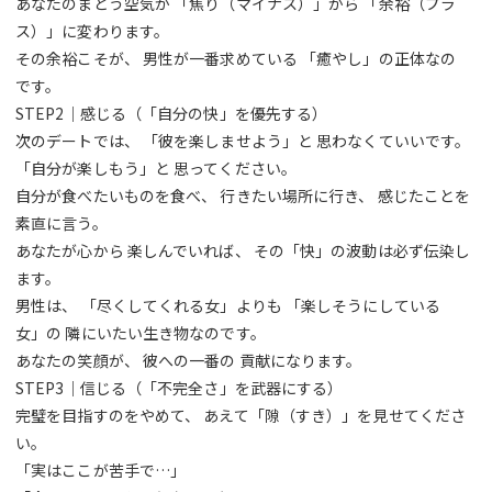
あなたのまとう空気が 「焦り（マイナス）」から 「余裕（プラ
ス）」に変わります。
その余裕こそが、 男性が一番求めている 「癒やし」の正体なの
です。
STEP2｜感じる（「自分の快」を優先する）
次のデートでは、 「彼を楽しませよう」と 思わなくていいです。
「自分が楽しもう」と 思ってください。
自分が食べたいものを食べ、 行きたい場所に行き、 感じたことを
素直に言う。
あなたが心から 楽しんでいれば、 その「快」の波動は必ず伝染し
ます。
男性は、 「尽くしてくれる女」よりも 「楽しそうにしている
女」の 隣にいたい生き物なのです。
あなたの笑顔が、 彼への一番の 貢献になります。
STEP3｜信じる（「不完全さ」を武器にする）
完璧を目指すのをやめて、 あえて「隙（すき）」を見せてくださ
い。
「実はここが苦手で…」