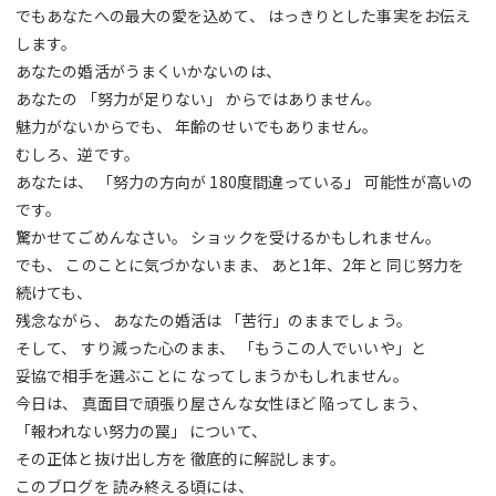
でもあなたへの最大の愛を込めて、 はっきりとした事実をお伝え
します。
あなたの婚活がうまくいかないのは、
あなたの 「努力が足りない」 からではありません。
魅力がないからでも、 年齢のせいでもありません。
むしろ、逆です。
あなたは、 「努力の方向が 180度間違っている」 可能性が高いの
です。
驚かせてごめんなさい。 ショックを受けるかもしれません。
でも、 このことに気づかないまま、 あと1年、2年と 同じ努力を
続けても、
残念ながら、 あなたの婚活は 「苦行」のままでしょう。
そして、 すり減った心のまま、 「もうこの人でいいや」と
妥協で相手を選ぶことに なってしまうかもしれません。
今日は、 真面目で頑張り屋さんな女性ほど 陥ってしまう、
「報われない努力の罠」 について、
その正体と抜け出し方を 徹底的に解説します。
このブログを 読み終える頃には、