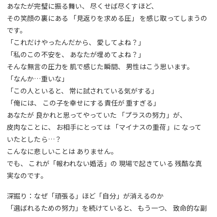
あなたが完璧に振る舞い、 尽くせば尽くすほど、
その笑顔の裏にある 「見返りを求める圧」 を感じ取ってしまうの
です。
「これだけやったんだから、 愛してよね？」
「私のこの不安を、 あなたが埋めてよね？」
そんな無言の圧力を 肌で感じた瞬間、 男性はこう思います。
「なんか…重いな」
「この人といると、 常に試されている気がする」
「俺には、 この子を幸せにする責任が 重すぎる」
あなたが 良かれと思ってやっていた 「プラスの努力」が、
皮肉なことに、 お相手にとっては 「マイナスの重荷」に なって
いたとしたら…？
こんなに悲しいことは ありません。
でも、 これが「報われない婚活」の 現場で起きている 残酷な真
実なのです。
深掘り：なぜ「頑張る」ほど「自分」が消えるのか
「選ばれるための努力」を続けていると、 もう一つ、 致命的な副