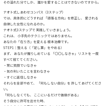
その溢れた分でしか、 誰かを愛することはできないのですから。
ナオト式しあわせコンパス（3ステップ）
では、具体的にどうすれば 「頑張る方向」を修正し、 愛される
自律した女性になれるのか。
ナオト式3ステップで 実践していきましょう。
これは、 小手先のテクニックではありません。
あなたの「在り方」を変える 根本治療です。
STEP1｜整える（「足し算」をやめる）
まず、 あなたが握りしめている 「〇〇しなきゃ」リストを 一度
すべて捨ててください。
・常に笑顔でいなきゃ
・気の利いたことを言わなきゃ
・すぐに返信しなきゃ
それらを全部やめて、 「何もしない自分」を 許してあげてくださ
い。
「何もしなくても、 ここにいるだけで価値がある」
そう自分に許可を出せた時、