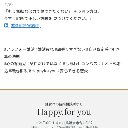
ます。
『もう無駄な努力で傷つきたくない』 そう思う方は、
今すぐ診断で正しい方向を 見つけてください。」
[無料診断実施中]
#アラフォー婚活 #婚活疲れ #頑張りすぎない #自己肯定感 #引き
算の法則
#心の軸婚活 #条件だけではなく #しあわせコンパス #ナオト式婚
活 #結婚相談所Happyforyou #安心できる恋愛
鎌倉市の結婚相談所なら
Happy.for you
〒247-0061 神奈川県鎌倉市台4-5-17
湘南モノレール「富士見町駅」から徒歩3分