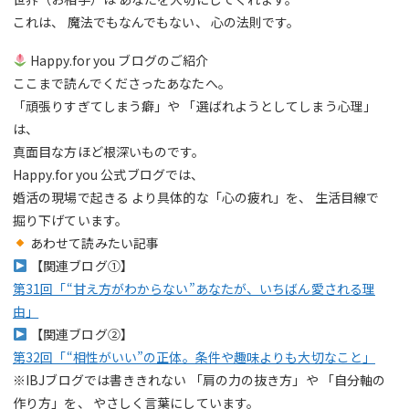
これは、 魔法でもなんでもない、 心の法則です。
Happy.for you ブログのご紹介
ここまで読んでくださったあなたへ。
「頑張りすぎてしまう癖」や 「選ばれようとしてしまう心理」
は、
真面目な方ほど根深いものです。
Happy.for you 公式ブログでは、
婚活の現場で起きる より具体的な「心の疲れ」を、 生活目線で
掘り下げています。
あわせて読みたい記事
【関連ブログ①】
第31回「“甘え方がわからない”あなたが、いちばん愛される理
由」
【関連ブログ②】
第32回「“相性がいい”の正体。条件や趣味よりも大切なこと」
※IBJブログでは書ききれない 「肩の力の抜き方」や 「自分軸の
作り方」を、 やさしく言葉にしています。