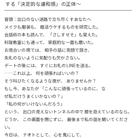
する「決定的な違和感」の正体～
冒頭：出口のない迷路で立ち尽くすあなたへ
メイクも服装も、 婚活ウケするものを研究した。
会話術の本も読んで、 「さしすせそ」も覚えた。
料理教室にも通って、 家庭的な一面も磨いた。
お見合いの席では、 相手の話に笑顔で頷き、
失礼のないように気配りも欠かさない。
デートの後には、 すぐにお礼のLINEを送る。
……これ以上、 何を頑張ればいいの？
そう叫びたくなるような夜が、 ありませんか？
もし今、あなたが 「こんなに頑張っているのに、 な
ぜ私だけうまくいかないの？」
「私の何がいけないんだろう」
という、 出口の見えないトンネルの中で 膝を抱えているのなら。
どうか、 この画面を閉じずに、 最後まで私の話を聞いてくださ
い。
今日は、 ナオトとして、 心を鬼にして、